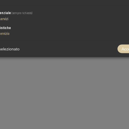
enziale
(sempre richiesto)
servizi
istiche
ervizio
selezionato
Acce