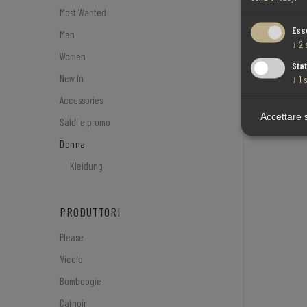
Most Wanted
Ess
Men
↓
2
Women
Stat
New In
↓
1
s
Accessories
Accettare 
Saldi e promo
Donna
Kleidung
PRODUTTORI
Please
Vicolo
Bomboogie
Catnoir