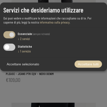
Servizi che desideriamo utilizzare
Qui puoi vedere e modificare le informazioni che raccogliamo su di te.
Per
saperne di più, leggi la nostra
informativa sulla privacy
.
Essenziale
(sempre richiesto)
↓
2
servizi
Statistiche
↓
1
servizio
Accettare selezionato
Accettare tutti
PLEASE - JEANS P78 EQV - NERO DENIM
€109,00