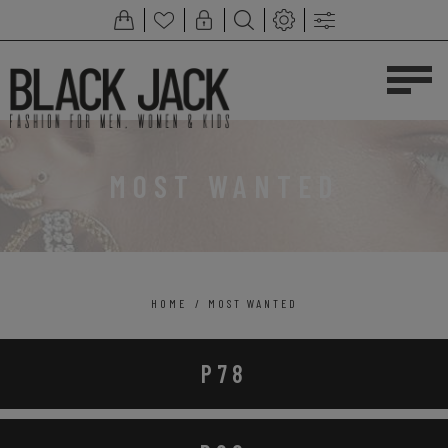
MOST WANTED
HOME
/
MOST WANTED
P78