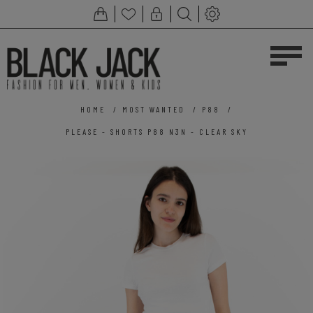
HOME
/
MOST WANTED
/
P88
/
PLEASE - SHORTS P88 N3N - CLEAR SKY