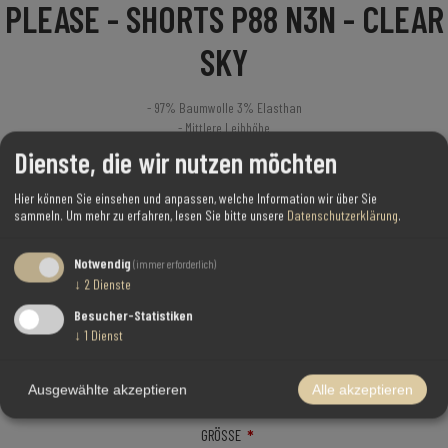
PLEASE - SHORTS P88 N3N - CLEAR
SKY
- 97% Baumwolle 3% Elasthan
- Mittlere Leibhöhe
- Knopfverschlusse
Dienste, die wir nutzen möchten
Model trägt Größe XS
Hier können Sie einsehen und anpassen, welche Information wir über Sie
sammeln.
Um mehr zu erfahren, lesen Sie bitte unsere
Datenschutzerklärung
.
Artikelnummer:
P88AAV2N3N--CLEAR SKY
Notwendig
(immer erforderlich)
Verfügbarkeit:
Bitte wählen Sie das/die gewünschte(n) Attribut(e) aus
↓
2
Dienste
Besucher-Statistiken
↓
1
Dienst
Ausgewählte akzeptieren
Alle akzeptieren
Hersteller:
Please
*
GRÖSSE