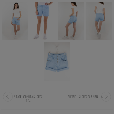
PLEASE BERMUDA SHORTS -
PLEASE – SHORTS P88 N3N - N...
D0J...