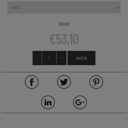
€59,00
€53,10
-
+