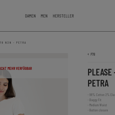
DAMEN
MEN
HERSTELLER
78 N3N - PETRA
P78
NICHT MEHR VERFÜGBAR
PLEASE 
PETRA
- 98% Cotton 2% Ela
- Baggy Fit
- Medium Waist
- Button closure