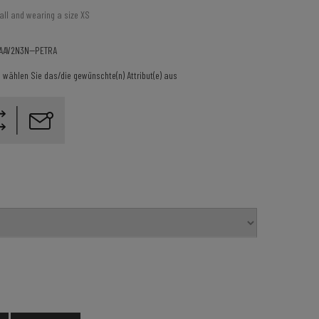
all and wearing a size XS
AAV2N3N--PETRA
e wählen Sie das/die gewünschte(n) Attribut(e) aus
0