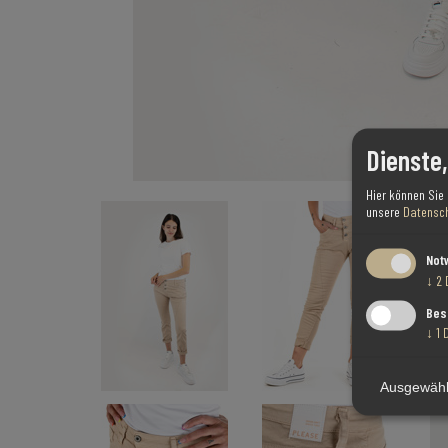
Dienste
Hier können Sie
unsere
Datensch
Not
↓
2
Bes
↓
1
Ausgewähl