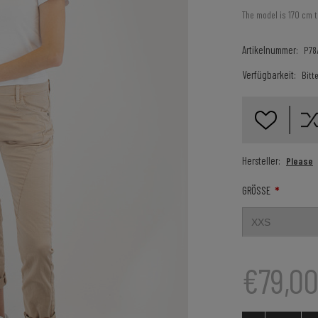
The model is 170 cm t
Artikelnummer:
P78
Verfügbarkeit:
Bitt
Hersteller:
Please
*
GRÖSSE
€79,0