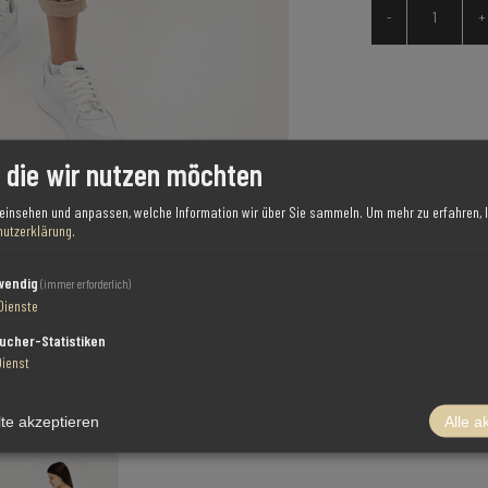
-
+
, die wir nutzen möchten
 einsehen und anpassen, welche Information wir über Sie sammeln.
Um mehr zu erfahren, l
utzerklärung
.
wendig
(immer erforderlich)
Dienste
ucher-Statistiken
Dienst
te akzeptieren
Alle a