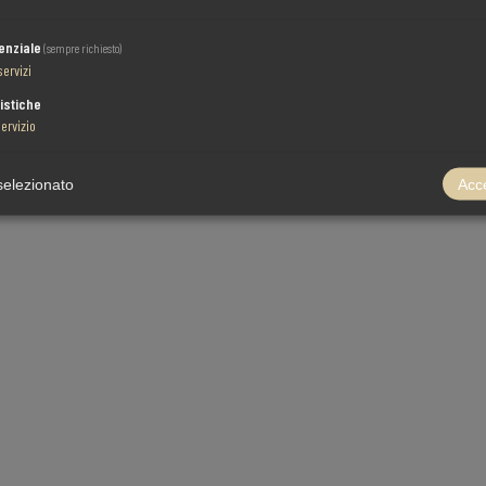
enziale
(sempre richiesto)
servizi
istiche
ervizio
selezionato
Acce