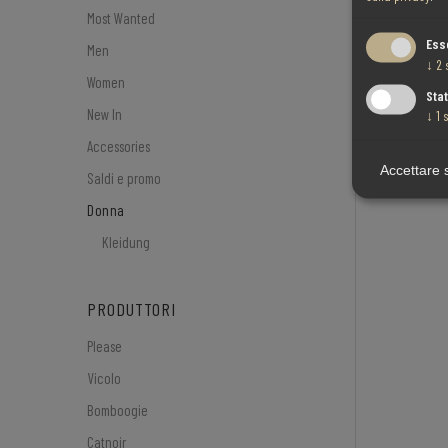
Most Wanted
Ess
Men
↓
2
Women
Stat
New In
↓
1
s
Accessories
Accettare 
Saldi e promo
Donna
Kleidung
PRODUTTORI
Please
Vicolo
Bomboogie
Catnoir