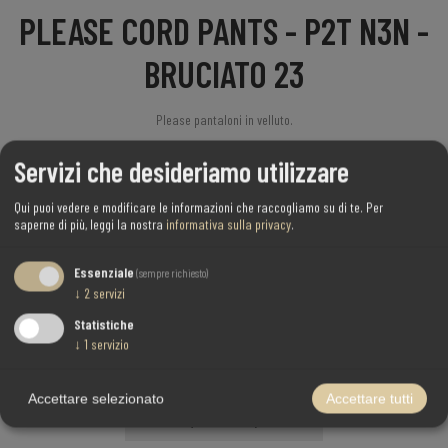
PLEASE CORD PANTS - P2T N3N -
BRUCIATO 23
Please pantaloni in velluto.
- Pantaloni a tinta unita
Servizi che desideriamo utilizzare
- Vita regolare
- Maglia a coste
Qui puoi vedere e modificare le informazioni che raccogliamo su di te.
Per
saperne di più, leggi la nostra
informativa sulla privacy
.
Composizione:
97% cotone, 3% elastan
Essenziale
(sempre richiesto)
↓
2
servizi
Cod.:
P2T2OM9N3N--BRUCIATO 23
Statistiche
Disponibilità:
↓
1
servizio
Seleziona l'attributo o gli attributi richiesti
Accettare selezionato
Accettare tutti