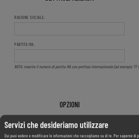
RAGIONE SOCIALE:
PARTITA IVA:
NOTA: inserire il numero di partita IVA con prefisso internazionale (ad esempio "IT 111
OPZIONI
Servizi che desideriamo utilizzare
RICEVI LA NEWSLETTER:
Qui puoi vedere e modificare le informazioni che raccogliamo su di te.
Per saperne di p