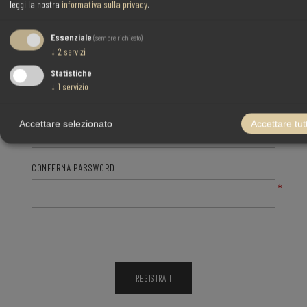
leggi la nostra
informativa sulla privacy
.
Essenziale
(sempre richiesto)
↓
2
servizi
PASSWORD
Statistiche
↓
1
servizio
PASSWORD:
Accettare selezionato
Accettare tutt
*
CONFERMA PASSWORD:
*